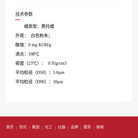
技术参数
蜡类型：费托蜡
外观： 白色粉末；
酸值：0 mg KOH/g
滴点：108℃
密度（23℃）： 0.95g/cm3
平均粒径（D50）：5.0μm
平均粒径（D90）：10μm
首页
资讯
集团
化工
仪器
品牌
服务
联络