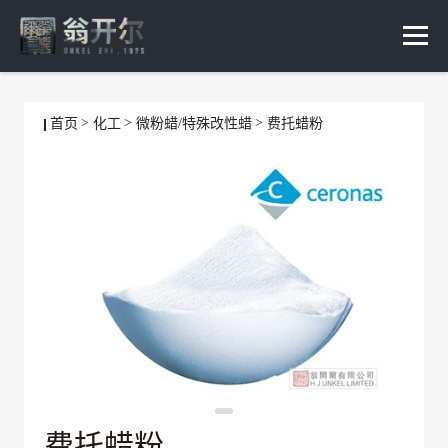
首页
化工
微粉蜡/特殊改性蜡
费托蜡粉
费托蜡粉