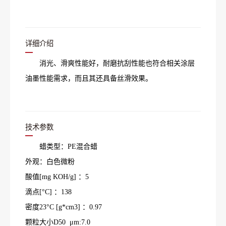
详细介绍
消光、滑爽性能好，耐磨抗刮性能也符合相关涂层
油墨性能需求，而且其还具备丝滑效果。
技术参数
蜡类型：PE混合蜡
外观：白色微粉
酸值[mg KOH/g] ：5
滴点[°C] ：138
密度23°C [g*cm3] ：0.97
颗粒大小D50 μm:7.0