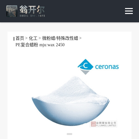
首页
化工
微粉蜡/特殊改性蜡
PE复合蜡粉 mju:wax 2450