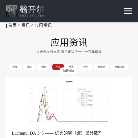
首页
资讯
应用资讯
应用资讯
过去现在与未来 携手走进下一个一百年辉煌
全部
涂料
塑料
色浆
喷墨
农化
润滑油
金属防锈
油墨/光油
Lucramul DA 345 —— 优秀的炭（碳）黑分散剂