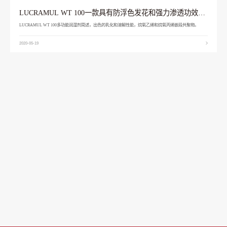
LUCRAMUL WT 100一款具有防浮色发花和强力渗透功效的
润湿助剂
LUCRAMUL WT 100多功能润湿剂简述，出色的乳化和溶解性能，烷氧乙烯和烷氧丙烯嵌段共聚物。
2020-05-19