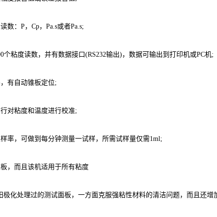
P，Cp，Pa.s或者Pa.s;
个粘度读数，并有数据接口(RS232输出)，数据可输出到打印机或PC机;
有自动锥板定位;
对粘度和温度进行校准;
率，可做到每分钟测量一试样，所需试样量仅需1ml;
，而且该机适用于所有粘度
P1阳极化处理过的测试面板，一方面克服强粘性材料的清洁问题，而且还增