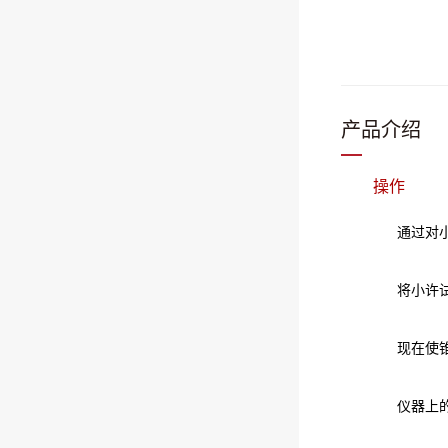
产品介绍
操作
通过对小键
将小许试样
现在使锥以
仪器上的微