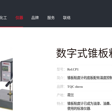
化工
仪器
品牌
服务
联络
磨耗试验机
农化助剂
微量齿轮泵
钒酸铋颜料
数字式锥板
加剂
涂布打样机
微粉蜡/特殊改性蜡
油墨测试设备
阻隔涂层
湿分散剂
色彩色差仪
聚乙烯蜡/聚酯蜡/共聚蜡
清洁度仪器
环保清洗剂
型号：
Ref.CP1
泡剂
高速分散机
塑料添加剂
IP工业物理
表面活性剂
简介：
锥板粘度计的底板配有温度控制
爽助剂
涂层测厚仪
丙烯酸树脂
涂层检测仪
硅溶胶
品牌：
TQC sheen
剂
自动喷涂机
金属加工助剂
自动细度分析仪
特殊加工助剂
产地：
荷兰
特点：
锥板粘度计已成为油漆、油墨
使用的标准仪器.