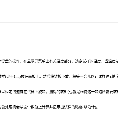
盘的操作，在显示屏菜单上有关温度部分，选定试样的温度。当温度达
(少于1ml)放在面板上。然后将锥板下放，稍等一会儿以让试样达到所
恒定的速度在试样上旋转。测得的转矩(也就是维持这一转速所需要转矩
处理机会从这个数值上计算并显示出试样的黏度(以泊计)。