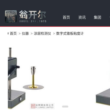
首页
资讯
集团
首页
仪器
涂层检测仪
数字式锥板粘度计
老化试验箱
公司新闻
集团简介
水性蜡乳液
样品申请
臭氧设备
应用资讯
品牌故事
涂料油墨添
报修申请
液体湿膜色彩管理系统
展会信息
合作伙伴
涂料油墨润
投诉建议
Rhopoint表面测量
视频合集
涂料油墨消
测试服务
颗粒悬浮特性分析
公司荣誉
润湿流平滑
表面测试仪
流变增稠助