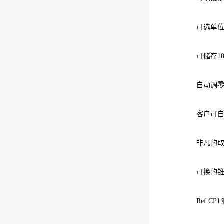
可选单位读数：
可储存100
自动调零，
客户可自行
非凡的取样
可换的锥板
Ref.C