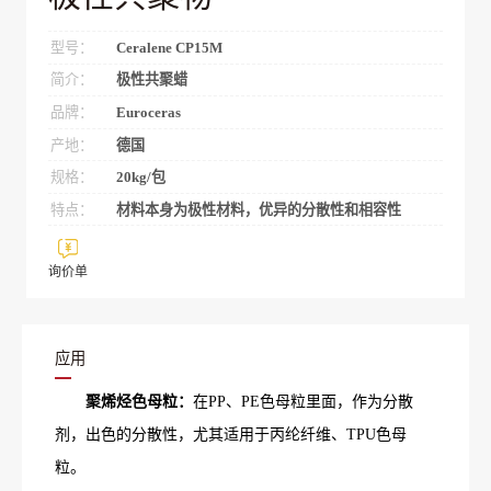
型号：
Ceralene CP15M
简介：
极性共聚蜡
品牌：
Euroceras
产地：
德国
规格：
20kg/包
特点：
材料本身为极性材料，优异的分散性和相容性
询价单
应用
聚烯烃色母粒：
在PP、PE色母粒里面，作为分散
剂，出色的分散性，尤其适用于丙纶纤维、TPU色母
粒。