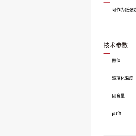
可作为纸张
技术参数
酸值 1
玻璃化温度
固含量 
pH值 