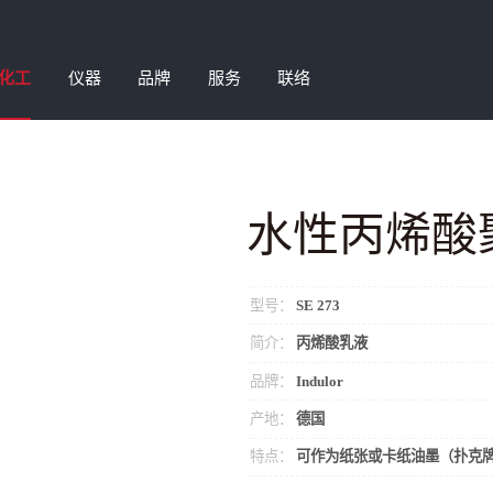
化工
仪器
品牌
服务
联络
磨耗试验机
农化助剂
微量齿轮泵
钒酸铋颜料
水性丙烯酸
加剂
涂布打样机
微粉蜡/特殊改性蜡
油墨测试设备
阻隔涂层
湿分散剂
色彩色差仪
聚乙烯蜡/聚酯蜡/共聚蜡
清洁度仪器
环保清洗剂
型号：
SE 273
泡剂
高速分散机
塑料添加剂
IP工业物理
表面活性剂
简介：
丙烯酸乳液
爽助剂
涂层测厚仪
丙烯酸树脂
涂层检测仪
硅溶胶
品牌：
Indulor
剂
自动喷涂机
金属加工助剂
自动细度分析仪
特殊加工助剂
产地：
德国
特点：
可作为纸张或卡纸油墨（扑克