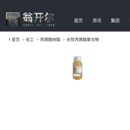
首页
资讯
集团
首页
化工
丙烯酸树脂
水性丙烯酸聚合物
老化试验箱
公司新闻
集团简介
水性蜡乳液
样品申请
臭氧设备
应用资讯
品牌故事
涂料油墨添
报修申请
液体湿膜色彩管理系统
展会信息
合作伙伴
涂料油墨润
投诉建议
Rhopoint表面测量
视频合集
涂料油墨消
测试服务
颗粒悬浮特性分析
公司荣誉
润湿流平滑
表面测试仪
流变增稠助