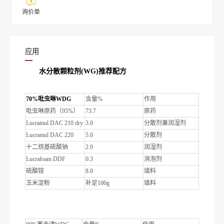
询价单
应用
水分散颗粒剂(WG)推荐配方
70%吡虫啉WDG
含量%
作用
吡虫啉原药（95%）
73.7
原药
Lucramul DAC 210 dry
3.0
分散剂兼润湿剂
Lucramul DAC 220
5.0
分散剂
十二烷基硫酸钠
2.0
润湿剂
Lucrafoam DDF
0.3
消泡剂
硫酸铵
8.0
填料
玉米淀粉
补足100g
填料