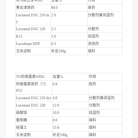
90%莠去津WDG
含量%
作用
莠去津原药
90.0
原药
Lucramul DAC 210 dr
2.0
分散剂兼润湿剂
y
Lucramul DAC 220
2.5
分散剂
K12
1.0
润湿剂
Lucrafoam DDF
0.3
消泡剂
玉米淀粉
补足100g
填料
5%阿维菌素WDG
含量%
作用
阿维菌素原药（73.
6.8
原药
6%）
Lucramul DAC 210 dry
4.0
分散剂兼润湿剂
Lucramul DAC 220
12.0
分散剂
硫酸铵
10.0
润湿剂
葡萄糖
8.0
填料
硅藻土
15.0
填料
玉米淀粉
补足100g
填料