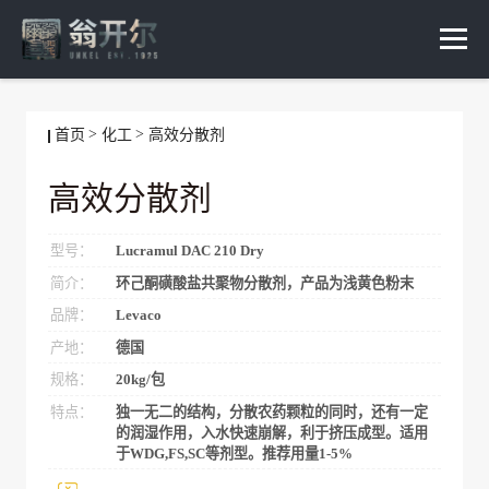
首页
化工
高效分散剂
高效分散剂
型号：
Lucramul DAC 210 Dry
简介：
环己酮磺酸盐共聚物分散剂，产品为浅黄色粉末
品牌：
Levaco
产地：
德国
规格：
20kg/包
特点：
独一无二的结构，分散农药颗粒的同时，还有一定
的润湿作用，入水快速崩解，利于挤压成型。适用
于WDG,FS,SC等剂型。推荐用量1-5%