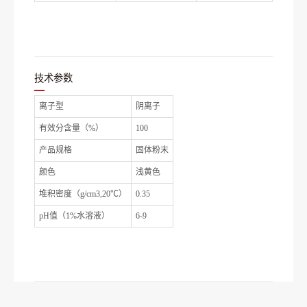
技术参数
离子型
阴离子
有效分含量（%）
100
产品规格
固体粉末
颜色
浅黄色
堆积密度（g/cm3,20℃）
0.35
pH值（1%水溶液）
6-9