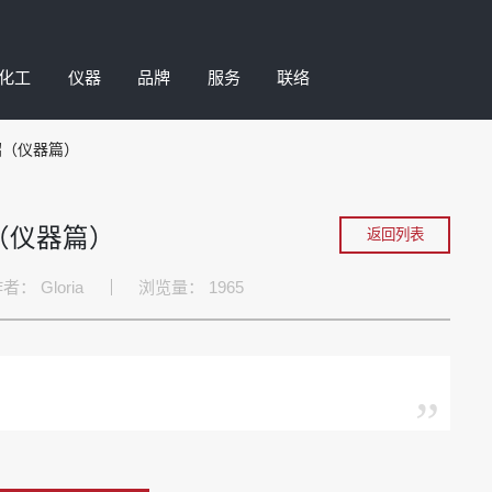
化工
仪器
品牌
服务
联络
介绍（仪器篇）
磨耗试验机
农化助剂
微量齿轮泵
钒酸铋颜料
加剂
涂布打样机
微粉蜡/特殊改性蜡
油墨测试设备
阻隔涂层
绍（仪器篇）
返回列表
湿分散剂
色彩色差仪
聚乙烯蜡/聚酯蜡/共聚蜡
清洁度仪器
环保清洗剂
作者：
Gloria
浏览量：
1965
泡剂
高速分散机
塑料添加剂
IP工业物理
表面活性剂
爽助剂
涂层测厚仪
丙烯酸树脂
涂层检测仪
硅溶胶
剂
自动喷涂机
金属加工助剂
自动细度分析仪
特殊加工助剂
”