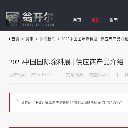
首页
资讯
集团
首页
资讯
公司新闻
2025中国国际涂料展 | 供应商产品
老化试验箱
公司新闻
集团简介
水性蜡乳液
样品申请
臭氧设备
应用资讯
品牌故事
涂料油墨添
报修申请
2025中国国际涂料展 | 供应商产品介
液体湿膜色彩管理系统
展会信息
合作伙伴
涂料油墨润
投诉建议
发布时间：2025-10-24
文章来源：
微信公众号
Rhopoint表面测量
视频合集
涂料油墨消
测试服务
颗粒悬浮特性分析
公司荣誉
润湿流平滑
表面测试仪
流变增稠助
“
翁开尔（上海）诚邀您莅临参观 2025中国国际涂料展 CHINACOAT