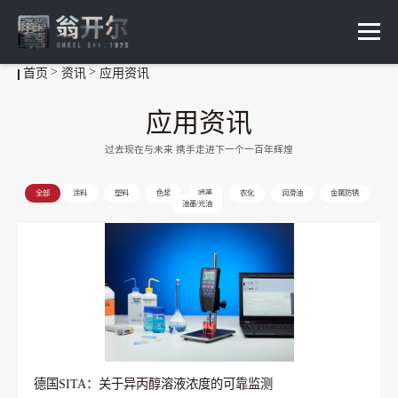
首页
资讯
应用资讯
应用资讯
过去现在与未来 携手走进下一个一百年辉煌
全部
涂料
塑料
色浆
喷墨
农化
润滑油
金属防锈
油墨/光油
德国SITA：关于异丙醇溶液浓度的可靠监测