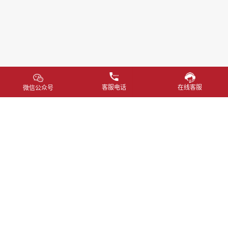
客服电话
在线客服
微信公众号
首页
资讯
集团
化工
仪器
品牌
服务
联络
隐私条例
使用条款
400 800 0526
marketing@hjunkel-china.com
上海市闵行区中春路1288号28号楼