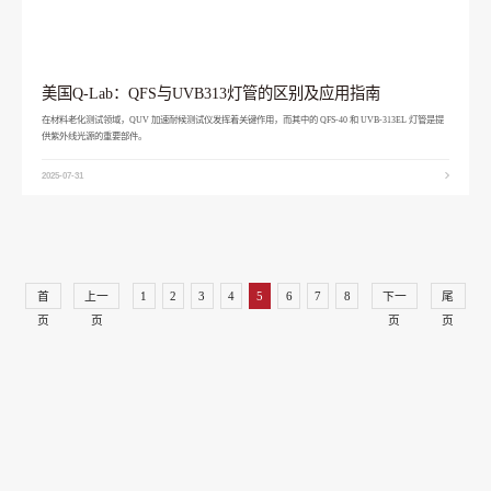
美国Q-Lab：QFS与UVB313灯管的区别及应用指南
在材料老化测试领域，QUV 加速耐候测试仪发挥着关键作用，而其中的 QFS-40 和 UVB-313EL 灯管是提
供紫外线光源的重要部件。
2025-07-31
首
上一
1
2
3
4
5
6
7
8
下一
尾
页
页
页
页