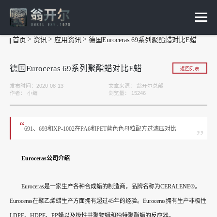
首页
资讯
应用资讯
德国Euroceras 69系列聚酯蜡对比E蜡
德国Euroceras 69系列聚酯蜡对比E蜡
返回列表
发布时间：2020-08-13
文章来源：
翁开尔总部
作者：
小编
浏览量：
15246
“
691、693和XP-1002在PA6和PET蓝色色母粒配方过滤压对比
”
Euroceras公司介绍
Euroceras是一家生产各种合成蜡的制造商，品牌名称为CERALENE®。
Euroceras在聚乙烯蜡生产方面拥有超过45年的经验。Euroceras拥有生产非极性
LDPE、HDPE、PP蜡以及极性共聚物蜡和独特聚酯蜡的反应器。