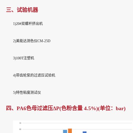
三、试验机器
1)20#双螺杆挤出机
2)美能达测色仪CM-25D
3)100T注塑机
4)带齿轮泵的过滤压试验机
5)特性粘度测试仪
四、PA6色母过滤压ΔP(色粉含量 4.5%)(单位：bar)