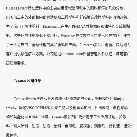
CERALENE®蜡在塑料中的主要应用领域是母粒中的颜料和添加剂的分散、
PVC加工中的外部和内部润滑以及工程塑料和纤维填充改性塑料的流动改善。
为了应用于极性塑料，Euroceras正在生产PE/MAA共聚物蜡和独特的合成聚酯
蜡，这些蜡的性能类似于蒙坦蜡。Euroceras在过去的几年里已经在市场上建立
了一个可靠的，全球代理的高品质蜡供应商。Euroceras灵活、创新、快速地为
客户提供最佳解决方案。公司通过ISO9001:2008质量管理体系认证，满足客户
高质量要求。
Ceranos公司介绍
Ceronas是一家生产和开发微粉化蜡添加剂的公司，销售微粉化蜡mju：
wax®、氧化VISCOCER®蜡和聚合物以及创新添加剂，如离聚物、改性聚酯
蜡和功能化ADDIMER®蜡。Ceronas添加剂广泛应用于工业应用领域，如涂
料、粉末涂料、油墨、油漆、塑料、色母粒、脱模剂、润滑剂、蜡乳液、蜡分
散体等。