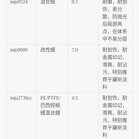
mju9524
混合蜡
8.5
耐磨，耐划
伤，易分
散，防抛光
后局部亮
点，在体系
中不易分层
mju9000
改性蜡
7.0
耐划伤，耐
金属印记，
滑爽，耐沾
污，特别推
荐于罐听涂
料
mju2739cc
PE/PTFE/
4.5
耐划伤，耐
巴西棕榈
金属印记，
蜡混合蜡
滑爽，耐沾
污，特别推
荐于罐听涂
料