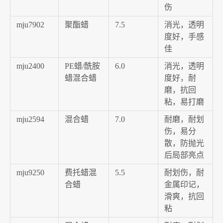
伤
mju7902
聚酯蜡
7.5
消光，透明
度好，手感
佳
mju2400
PE蜡/酰胺
6.0
消光，透明
蜡混合蜡
度好，耐
磨，抗回
粘，易打磨
mju2594
混合蜡
7.0
耐磨，耐划
伤，易分
散，防抛光
后局部亮点
mju9250
费托蜡混
5.5
耐划伤，耐
合蜡
金属印记，
滑爽，抗回
粘