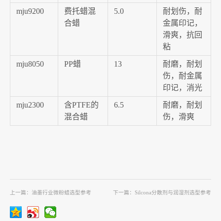
mju9200
费托蜡混
5.0
耐划伤，耐
合蜡
金属印记，
滑爽，抗回
粘
mju8050
PP蜡
13
耐磨，耐划
伤，耐金属
印记，消光
mju2300
含PTFE的
6.5
耐磨，耐划
混合蜡
伤，滑爽
上一篇：
油墨行业微粉蜡选型参考
下一篇：
Silcona分散剂与润湿剂选型参考