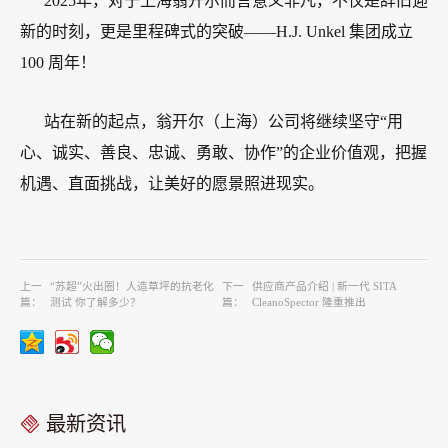
2025年，对于上海翁开尔而言意义非凡，不仅是辞旧迎
新的时刻，更是里程碑式的突破——H.J. Unkel 集团成立
100 周年！
站在新的起点，翁开尔（上海）公司将继续坚守“用
心、诚实、善良、忠诚、勇敢、协作”的企业价值观，把握
机遇、直面挑战，让美好的愿景照进现实。
上一
“苏超”火出圈！人造草坪的抗老化
下一
供应商产品介绍 | 新一代 SITA
篇：
测试 你了解多少？
篇：
CleanoSpector 隆重推出
最新资讯