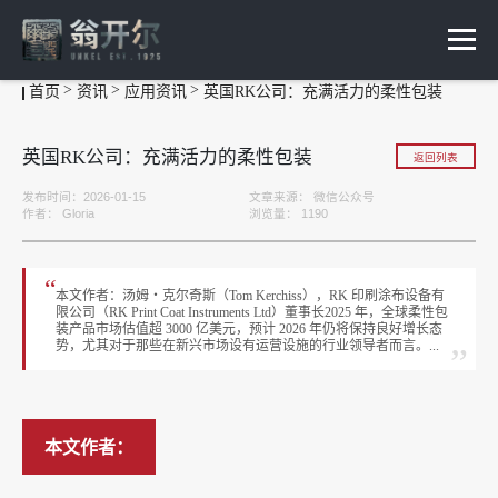
首页
资讯
应用资讯
英国RK公司：充满活力的柔性包装
英国RK公司：充满活力的柔性包装
返回列表
发布时间：2026-01-15
文章来源：
微信公众号
作者：
Gloria
浏览量：
1190
“
本文作者：汤姆・克尔奇斯（Tom Kerchiss），RK 印刷涂布设备有
限公司（RK Print Coat Instruments Ltd）董事长2025 年，全球柔性包
装产品市场估值超 3000 亿美元，预计 2026 年仍将保持良好增长态
势，尤其对于那些在新兴市场设有运营设施的行业领导者而言。...
”
本文作者：