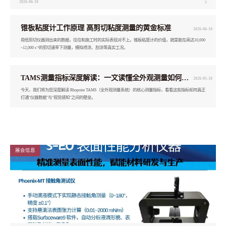
2026-06-10
锥板粘度计工作原理 高剪切粘度测量的黄金标准
2026-06-10
用低剪切仪器测出来的数据，往往和施工时的实际表现对不上。锥板粘度计的价值，就是能在高达10,000
–12,000 s⁻¹的剪切速率下测量，模拟喷涂、刮涂等真实工况。
TAMS测量指标深度解读：一文读懂全外观测量如何为汽车涂装质量赋能
2026-05-18
今天，我们将为您深度解读 Rhopoint TAMS（全外观测量系统）的核心测量指标，看看这些指标如何真正
打通"仪器数据"与"视觉感知"之间的壁垒。
展会信息