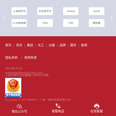
翁开尔
北京翁开尔
Anseros
Q-Lab
农化助剂
M液体颜
SITA
CHT
微粉蜡
聚乙烯蜡
量系统
首页
资讯
集团
化工
仪器
品牌
服务
联络
隐私条例
使用条款
400 800 0526
marketing@hjunkel-china.com
上海市闵行区中春路1288号28号楼
Copyright © 2025 翁开尔（上海）国际贸易有限公司
All Rights Reserved 备案号
沪ICP备13039972号-1
客服电话
在线客服
微信公众号