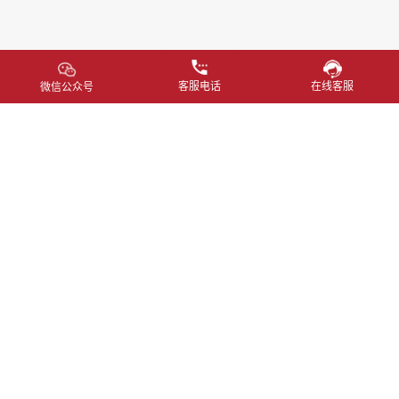
客服电话
在线客服
微信公众号
首页
资讯
集团
化工
仪器
品牌
服务
联络
隐私条例
使用条款
400 800 0526
marketing@hjunkel-china.com
上海市闵行区中春路1288号28号楼
Copyright © 2025 翁开尔（上海）国际贸易有限公司
All Rights Reserved 备案号
沪ICP备13039972号-1