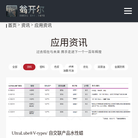
首页
资讯
应用资讯
应用资讯
过去现在与未来 携手走进下一个一百年辉煌
全部
涂料
塑料
色浆
喷墨
农化
润滑油
金属防锈
油墨/光油
UltraLube®V-types/ 自交联产品水性蜡