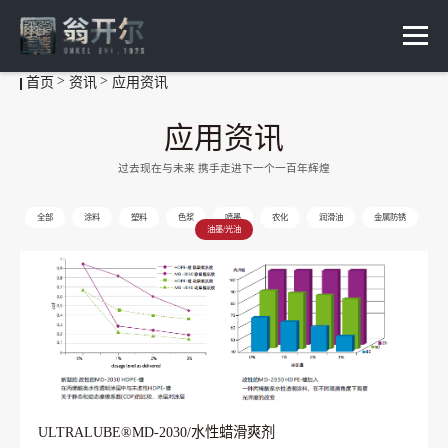
首页
资讯
应用资讯
应用资讯
过去现在与未来 携手走进下一个一百年辉煌
全部
涂料
塑料
色浆
喷墨
农化
润滑油
金属防锈
油墨/光油
ULTRALUBE®MD-2030/水性蜡滑爽剂