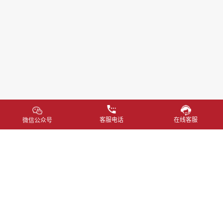
客服电话
在线客服
微信公众号
首页
资讯
集团
化工
仪器
品牌
服务
联络
隐私条例
使用条款
400 800 0526
marketing@hjunkel-china.com
上海市闵行区中春路1288号28号楼