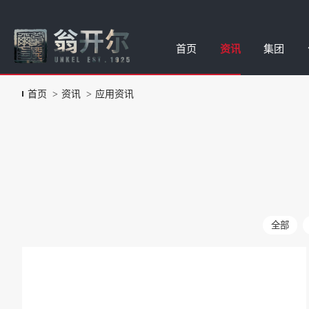
首页
资讯
集团
首页
资讯
应用资讯
老化试验箱
公司新闻
集团简介
水性蜡乳液
样品申请
臭氧设备
应用资讯
品牌故事
涂料油墨添
报修申请
液体湿膜色彩管理系统
展会信息
合作伙伴
涂料油墨润
投诉建议
Rhopoint表面测量
视频合集
涂料油墨消
测试服务
颗粒悬浮特性分析
公司荣誉
润湿流平滑
全部
表面测试仪
流变增稠助