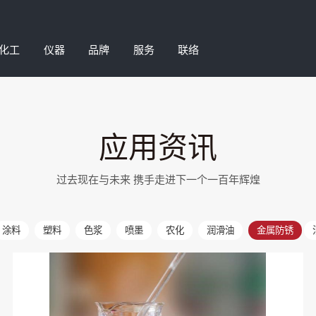
化工
仪器
品牌
服务
联络
磨耗试验机
农化助剂
微量齿轮泵
钒酸铋颜料
应用资讯
加剂
涂布打样机
微粉蜡/特殊改性蜡
油墨测试设备
阻隔涂层
湿分散剂
色彩色差仪
聚乙烯蜡/聚酯蜡/共聚蜡
清洁度仪器
环保清洗剂
过去现在与未来 携手走进下一个一百年辉煌
泡剂
高速分散机
塑料添加剂
IP工业物理
表面活性剂
爽助剂
涂层测厚仪
丙烯酸树脂
涂层检测仪
硅溶胶
涂料
塑料
色浆
喷墨
农化
润滑油
金属防锈
剂
自动喷涂机
金属加工助剂
自动细度分析仪
特殊加工助剂